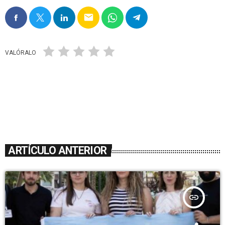
email
VALÓRALO
ARTÍCULO ANTERIOR
insert_link