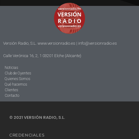
Versión Radio, S.L. www.versionradio.es |
info@versionradio.es
Calle Verónica 16, 2, 1 03201 Elche (Alicante)
Noticias
Club de Oyentes
Quienes Somos
Qué hacemos
Clientes
Contacto
© 2021 VERSIÓN RADIO, S.L.
CREDENCIALES