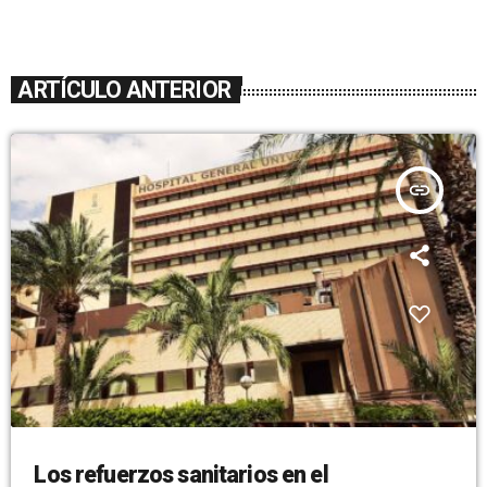
ARTÍCULO ANTERIOR
insert_link
Los refuerzos sanitarios en el