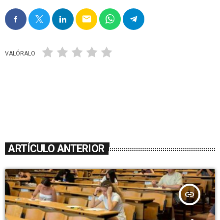
email
VALÓRALO
ARTÍCULO ANTERIOR
insert_link