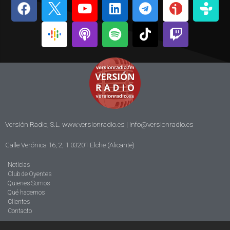
Versión Radio, S.L. www.versionradio.es |
info@versionradio.es
Calle Verónica 16, 2, 1 03201 Elche (Alicante)
Noticias
Club de Oyentes
Quienes Somos
Qué hacemos
Clientes
Contacto