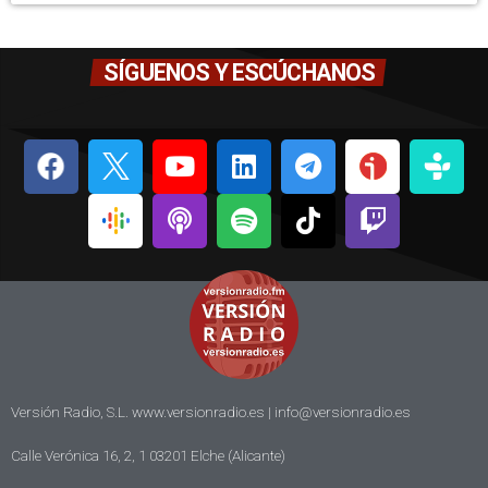
SÍGUENOS Y ESCÚCHANOS
Versión Radio, S.L. www.versionradio.es |
info@versionradio.es
Calle Verónica 16, 2, 1 03201 Elche (Alicante)