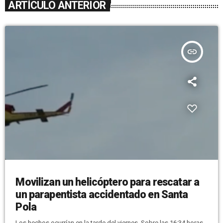
ARTÍCULO ANTERIOR
insert_link
Movilizan un helicóptero para rescatar a
un parapentista accidentado en Santa
Pola
Los hechos ocurrían en la tarde del viernes. Sobre las 16:34 horas