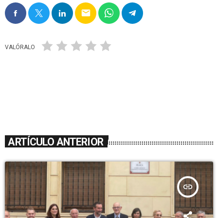
email
VALÓRALO
ARTÍCULO ANTERIOR
insert_link