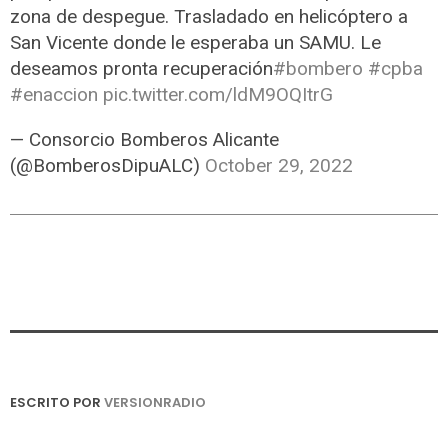
zona de despegue. Trasladado en helicóptero a
San Vicente donde le esperaba un SAMU. Le
deseamos pronta recuperación
#bombero
#cpba
#enaccion
pic.twitter.com/ldM9OQItrG
— Consorcio Bomberos Alicante
(@BomberosDipuALC)
October 29, 2022
ESCRITO POR
VERSIONRADIO