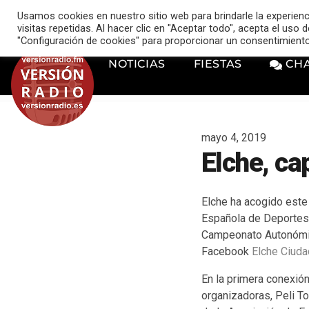
VERSIÓN RADIO
Usamos cookies en nuestro sitio web para brindarle la experien
music_note
visitas repetidas. Al hacer clic en "Aceptar todo", acepta el uso
"Configuración de cookies" para proporcionar un consentimient
NOTICIAS
FIESTAS
CH
mayo 4, 2019
Elche, ca
Elche ha acogido este
Española de Deportes 
Campeonato Autonómic
Facebook
Elche Ciud
En la primera conexió
organizadoras, Peli To