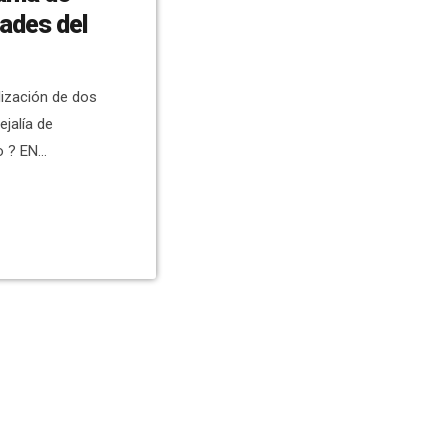
lización de dos
jalía de
o ? EN
 Ajuntament
sido el
zarán durante
ernacional