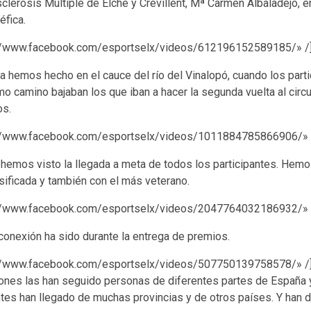
clerosis Múltiple de Elche y Crevillent, Mª Carmen Albaladejo, e
éfica.
://www.facebook.com/esportselx/videos/612196152589185/» /
 hemos hecho en el cauce del río del Vinalopó, cuando los parti
o camino bajaban los que iban a hacer la segunda vuelta al circui
os.
://www.facebook.com/esportselx/videos/1011884785866906/» 
 hemos visto la llegada a meta de todos los participantes. Hemo
asificada y también con el más veterano.
://www.facebook.com/esportselx/videos/2047764032186932/» 
a conexión ha sido durante la entrega de premios.
://www.facebook.com/esportselx/videos/507750139758578/» /
ones las han seguido personas de diferentes partes de España y 
tes han llegado de muchas provincias y de otros países. Y han 