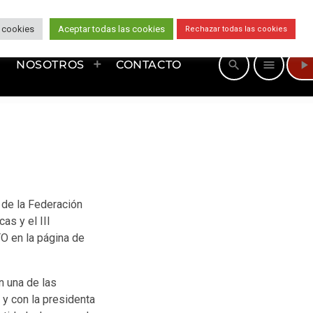
 cookies
Aceptar todas las cookies
Rechazar todas las cookies
play_arrow
search
menu
NOSOTROS
CONTACTO
 de la Federación
s y el III
 en la página de
n una de las
 y con la presidenta