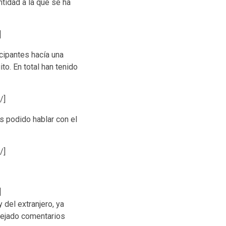
ntidad a la que se ha
]
cipantes hacía una
to. En total han tenido
/]
s podido hablar con el
/]
]
del extranjero, ya
dejado comentarios