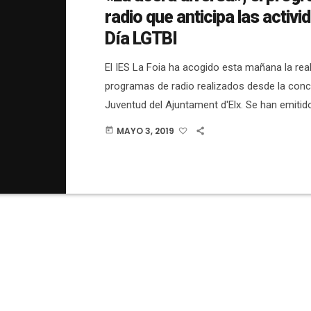
radio que anticipa las actividades del
Día LGTBI
El IES La Foia ha acogido esta mañana la rea
programas de radio realizados desde la conce
Juventud del Ajuntament d'Elx. Se han emitid
DIRECTO en la página de Facebook Joveselx
MAYO 3, 2019
today
d'Elx con el nombre de "La acera diversa". Ha 
anticipo a todas las actividades que se reali
las próximas semanas con motivo del Día Int
LGTBI. Alumnos y alumnas del […]