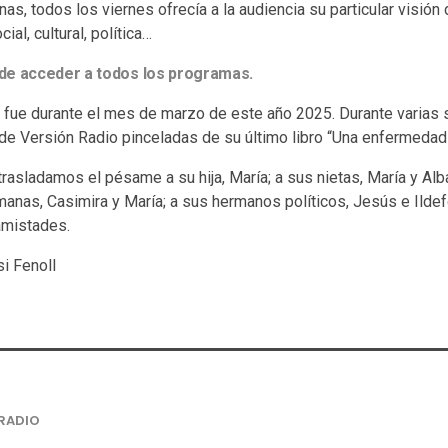
, todos los viernes ofrecía a la audiencia su particular visión 
ial, cultural, política…
de acceder a todos los programas.
n fue durante el mes de marzo de este año 2025. Durante varias
de Versión Radio pinceladas de su último libro “Una enfermedad 
asladamos el pésame a su hija, María; a sus nietas, María y Alba; 
manas, Casimira y María; a sus hermanos políticos, Jesús e Ilde
amistades.
i Fenoll
RADIO