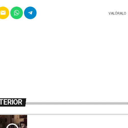
email
VALÓRALO
TERIOR