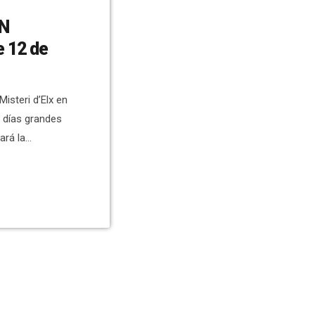
EN
e 12 de
isteri d’Elx en
s días grandes
ará la
l de este
ción de Versión
 de Elche,
ueros. El