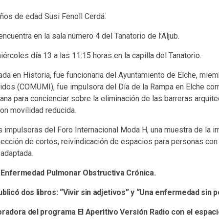
años de edad Susi Fenoll Cerdá.
encuentra en la sala número 4 del Tanatorio de l’Aljub.
ércoles día 13 a las 11:15 horas en la capilla del Tanatorio.
iada en Historia, fue funcionaria del Ayuntamiento de Elche, mie
lidos (COMUMI), fue impulsora del Día de la Rampa en Elche c
ana para concienciar sobre la eliminación de las barreras arquite
on movilidad reducida.
s impulsoras del Foro Internacional Moda H, una muestra de la i
ección de cortos, reivindicación de espacios para personas con
 adaptada.
 Enfermedad Pulmonar Obstructiva Crónica.
blicó dos libros: “Vivir sin adjetivos” y “Una enfermedad sin p
oradora del programa El Aperitivo Versión Radio con el espacio