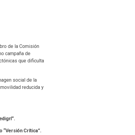
mbro de la Comisión
omo campaña de
ctónicas que dificulta
magen social de la
 movilidad reducida y
edigrí”.
 “Versión Crítica”.