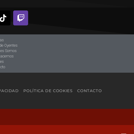
ias
de Oyentes
nes Somos
hacemos
tes
cto
IVACIDAD
POLÍTICA DE COOKIES
CONTACTO