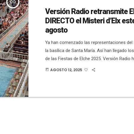
insert_link
Versión Radio retransmite 
DIRECTO el Misteri d’Elx est
agosto
Ya han comenzado las representaciones del M
la basílica de Santa María. Así han llegado lo
de las Fiestas de Elche 2025. Versión Radio h
retransmisión EN DIRECTO del ensayo genera
AGOSTO 12, 2025
today
martes 12 de agosto, dentro de la programa
Fiesta, con la colaboración del Ayuntamiento
Óptica Antón, AESEC y Francesc Agulló Peluq
primer ensayo general ha sido este […]