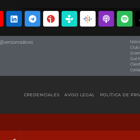
Notic
o@versionradio.es
Club 
Quie
Qué 
Clien
Conta
CREDENCIALES
AVISO LEGAL
POLÍTICA DE PR