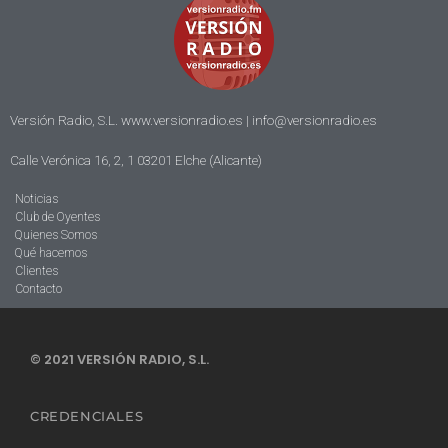
Versión Radio, S.L. www.versionradio.es |
info@versionradio.es
Calle Verónica 16, 2, 1 03201 Elche (Alicante)
Noticias
Club de Oyentes
Quienes Somos
Qué hacemos
Clientes
Contacto
© 2021 VERSIÓN RADIO, S.L.
CREDENCIALES