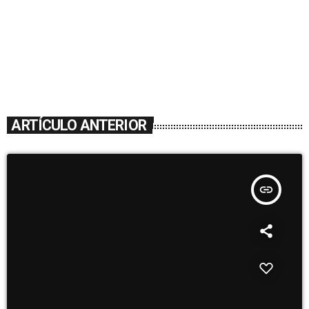
ARTÍCULO ANTERIOR
insert_link