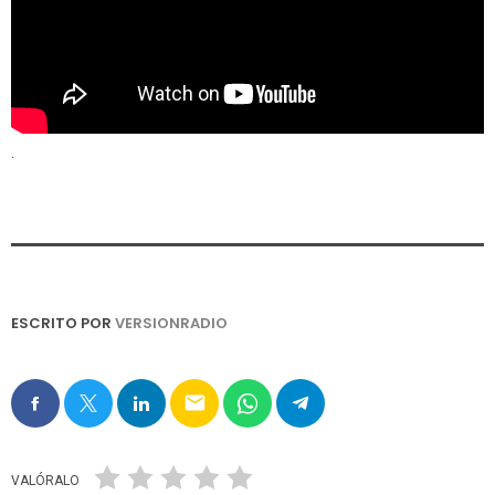
.
ESCRITO POR
VERSIONRADIO
email
VALÓRALO