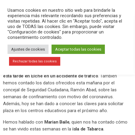
PLAY
search
menu
pause
Usamos cookies en nuestro sitio web para brindarle la
experiencia más relevante recordando sus preferencias y
visitas repetidas. Al hacer clic en "Aceptar todo", acepta el
uso de TODAS las cookies. Sin embargo, puede visitar
mayo 20, 2020
"Configuración de cookies" para proporcionar un
consentimiento controlado.
Fallece un motorista en accidente de
tráfico
Ajustes de cookies
Aceptar todas las cookies
En el programa
Versión Radio
hemos contado la actualidad de
Rechazar todas las cookies
este día. Hemos destacado el
fallecimiento de un motorista
esta tarde en Elche en un accidente de tráfico
. También
hemos contado los datos ofrecidos esta mañana por el
concejal de Seguridad Ciudadana, Ramón Abad, sobre las
semanas de confinamiento con motivo del coronavirus.
Además, hoy se han dado a conocer las claves para solicitar
plaza en los centros educativos para el próximo año.
Hemos hablado con
Marian Baile
, quien nos ha contado cómo
se han vivido estas semanas en la
isla de Tabarca
.