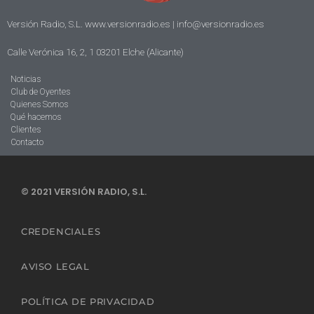
Versión Radio, S.L. www.versionradio.es |
info@versionradio.es
Calle Verónica 16, 2, 1 03201 Elche (Alicante)
Noticias
Club de Oyentes
Quienes Somos
Qué hacemos
Clientes
Contacto
© 2021 VERSIÓN RADIO, S.L.
CREDENCIALES
AVISO LEGAL
POLÍTICA DE PRIVACIDAD