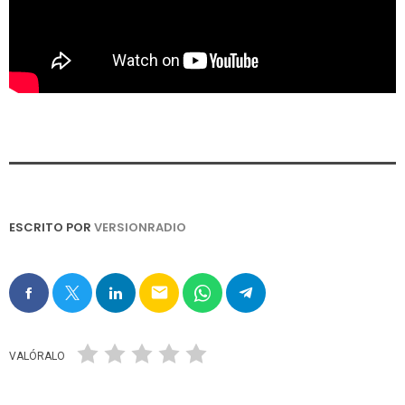
ESCRITO POR
VERSIONRADIO
email
VALÓRALO