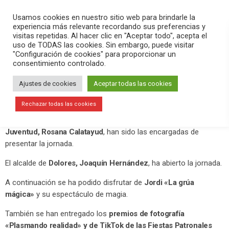
PLAY
search
menu
pause
Usamos cookies en nuestro sitio web para brindarle la
experiencia más relevante recordando sus preferencias y
visitas repetidas. Al hacer clic en "Aceptar todo", acepta el
uso de TODAS las cookies. Sin embargo, puede visitar
octubre 24, 2020
"Configuración de cookies" para proporcionar un
consentimiento controlado.
I Foro Joven de Dolores
Ajustes de cookies
Aceptar todas las cookies
El Auditorio de Dolores ha acogido durante toda la mañana de
este sábado 24 de octubre el
I Foro Joven de Dolores.
Rechazar todas las cookies
La
Educadora Social, Manuela Moreno, y la Técnica de
Juventud, Rosana Calatayud
, han sido las encargadas de
presentar la jornada.
El alcalde de
Dolores, Joaquín Hernández
, ha abierto la jornada.
A continuación se ha podido disfrutar de
Jordi «La grúa
mágica»
y su espectáculo de magia.
También se han entregado los
premios de fotografía
«Plasmando realidad» y de TikTok de las Fiestas Patronales