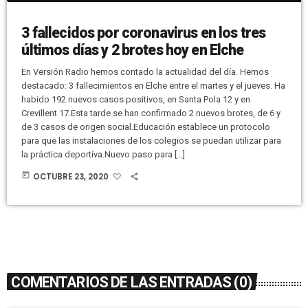
3 fallecidos por coronavirus en los tres
últimos días y 2 brotes hoy en Elche
En Versión Radio hemos contado la actualidad del día. Hemos
destacado: 3 fallecimientos en Elche entre el martes y el jueves. Ha
habido 192 nuevos casos positivos, en Santa Pola 12 y en
Crevillent 17.Esta tarde se han confirmado 2 nuevos brotes, de 6 y
de 3 casos de origen social.Educación establece un protocolo
para que las instalaciones de los colegios se puedan utilizar para
la práctica deportiva.Nuevo paso para […]
today
OCTUBRE 23, 2020
COMENTARIOS DE LAS ENTRADAS (0)