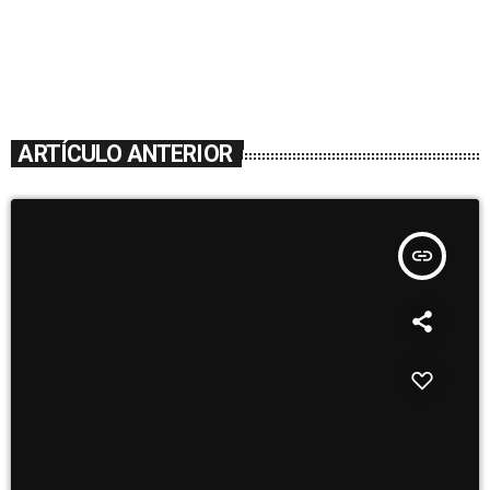
ARTÍCULO ANTERIOR
insert_link