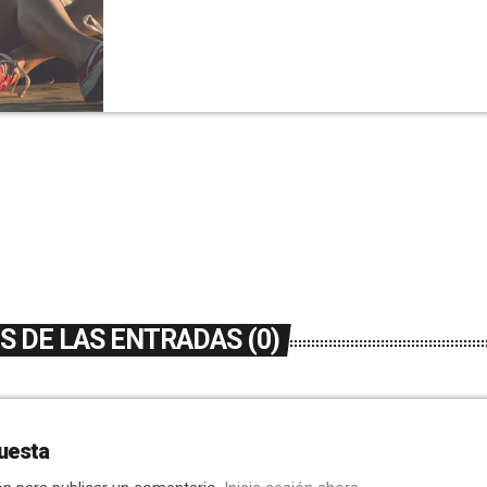
Hernández, en la página de Facebook del Ay
Dolores. [facebook
url="https://www.facebook.com/www.dolores
598889435034/" /]
 DE LAS ENTRADAS (0)
uesta