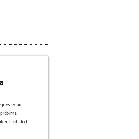
a
e jueves su
 próxima
ber recibido la
Autonómico.
, Joaquín