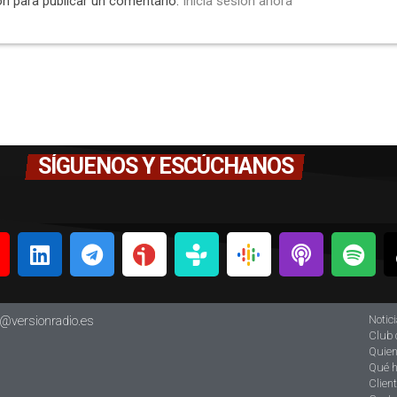
ón para publicar un comentario.
Inicia sesión ahora
SÍGUENOS Y ESCÚCHANOS
Notic
o@versionradio.es
Club 
Quie
Qué 
Clien