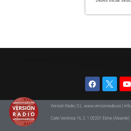
Debes iniciar sesi
Versión Radio, S.L. www.versionradio.es |
inf
Calle Verónica 16, 2, 1 03201 Elche (Alicante)