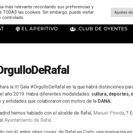
cia más relevante recordando sus preferencias y
 de TODAS las cookies. Sin embargo, puede visitar
Ajustes de
o controlado.
AT
EL APERITIVO
CLUB DE OYENTES
#OrgulloDeRafal
ará la III Gala #OrgulloDeRafal en la que habrá distinciones pa
del año 2019. Habrá diferentes modalidades:
cultura, deportes, 
 y entidades que colaboraron con motivo de la
DANA.
Madrid hemos hablado con el alcalde de Rafal,
Manuel Pineda
, ? 
el
Ayuntamiento de Rafal
.
 con él, entre otras cosas, de Rafal en Corto, una propuesta en