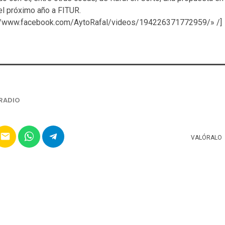
 el próximo año a FITUR.
://www.facebook.com/AytoRafal/videos/194226371772959/» /]
RADIO
email
VALÓRALO