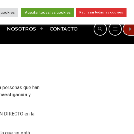
 cookies
Aceptar todas las cookies
Rechazar todas las cookies
play_arrow
search
menu
NOSOTROS
CONTACTO
ra personas que han
investigación
y
EN DIRECTO en la
 la que se está