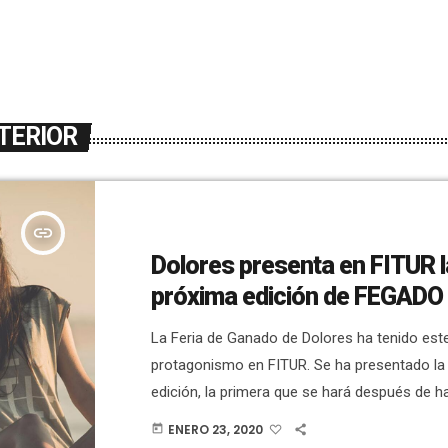
TERIOR
insert_link
Dolores presenta en FITUR l
próxima edición de FEGADO
La Feria de Ganado de Dolores ha tenido est
protagonismo en FITUR. Se ha presentado la
edición, la primera que se hará después de ha
distinción como Fiesta de Interés Turístico 
ENERO 23, 2020
today
Hemos hablado ? EN DIRECTO con el alcalde