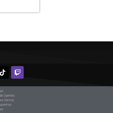
ias
de Oyentes
nes Somos
hacemos
tes