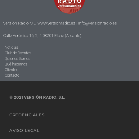
Versión Radio, S.L. www.versionradio.es |
info@versionradio.es
Calle Verónica 16, 2, 1 03201 Elche (Alicante)
Noticias
Club de Oyentes
Quienes Somos
Qué hacemos
Clientes
Contacto
© 2021 VERSIÓN RADIO, S.L.
CREDENCIALES
AVISO LEGAL