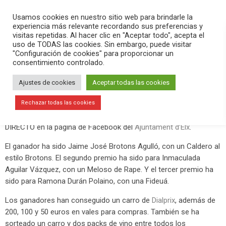
PLAY
search
menu
pause
Usamos cookies en nuestro sitio web para brindarle la
experiencia más relevante recordando sus preferencias y
visitas repetidas. Al hacer clic en "Aceptar todo", acepta el
uso de TODAS las cookies. Sin embargo, puede visitar
abril 5, 2019
"Configuración de cookies" para proporcionar un
consentimiento controlado.
Jaime José Brotons Agulló gana el III
Súper Chef Sénior
Ajustes de cookies
Aceptar todas las cookies
La Escuela de Hostelería ha acogido esta mañana la final de la
Rechazar todas las cookies
tercera edición de Súper Chef Sénior. Lo hemos contado ? EN
DIRECTO en la página de Facebook del
Ajuntament d’Elx
.
El ganador ha sido Jaime José Brotons Agulló, con un Caldero al
estilo Brotons. El segundo premio ha sido para Inmaculada
Aguilar Vázquez, con un Meloso de Rape. Y el tercer premio ha
sido para Ramona Durán Polaino, con una Fideuá.
Los ganadores han conseguido un carro de
Dialprix
, además de
200, 100 y 50 euros en vales para compras. También se ha
sorteado un carro y dos packs de vino entre todos los