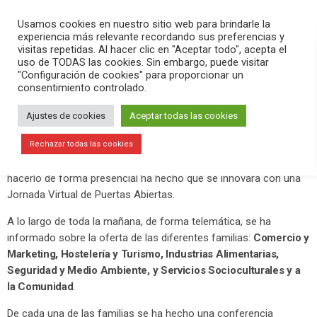
PLAY
search
menu
pause
Usamos cookies en nuestro sitio web para brindarle la
experiencia más relevante recordando sus preferencias y
visitas repetidas. Al hacer clic en "Aceptar todo", acepta el
uso de TODAS las cookies. Sin embargo, puede visitar
mayo 30, 2020
"Configuración de cookies" para proporcionar un
consentimiento controlado.
Jornada Virtual de Puertas Abiertas
del CIPFP Valle de Elda
Ajustes de cookies
Aceptar todas las cookies
Este sábado 30 de mayo se ha dado a conocer la oferta de
Rechazar todas las cookies
estudios en el
CIPFP Valle de Elda
, pero la imposibilidad de
hacerlo de forma presencial ha hecho que se innovara con una
Jornada Virtual de Puertas Abiertas.
A lo largo de toda la mañana, de forma telemática, se ha
informado sobre la oferta de las diferentes familias:
Comercio y
Marketing, Hostelería y Turismo, Industrias Alimentarias,
Seguridad y Medio Ambiente, y Servicios Socioculturales y a
la Comunidad
.
De cada una de las familias se ha hecho una conferencia