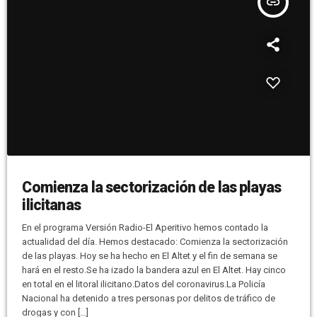
insert_link
Comienza la sectorización de las playas
ilicitanas
En el programa Versión Radio-El Aperitivo hemos contado la
actualidad del día. Hemos destacado: Comienza la sectorización
de las playas. Hoy se ha hecho en El Altet y el fin de semana se
hará en el resto.Se ha izado la bandera azul en El Altet. Hay cinco
en total en el litoral ilicitano.Datos del coronavirus.La Policía
Nacional ha detenido a tres personas por delitos de tráfico de
drogas y con […]