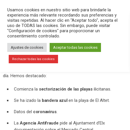
PLAY
search
menu
pause
Usamos cookies en nuestro sitio web para brindarle la
experiencia más relevante recordando sus preferencias y
visitas repetidas. Al hacer clic en "Aceptar todo", acepta el
uso de TODAS las cookies. Sin embargo, puede visitar
julio 9, 2020
"Configuración de cookies" para proporcionar un
consentimiento controlado.
La Agencia Antifraude pide al
Ajuntament d’Elx documentación
Ajustes de cookies
Aceptar todas las cookies
sobre el Mercado Central
Rechazar todas las cookies
En el programa
Versión Radio
hemos contado la actualidad del
día. Hemos destacado:
Comienza la
sectorización de las playas
ilicitanas.
Se ha izado la
bandera azul
en la playa de El Altet.
Datos del
coronavirus
.
La
Agencia Antifraude
pide al Ajuntament d’Elx
documentación sobre el Mercado Central.