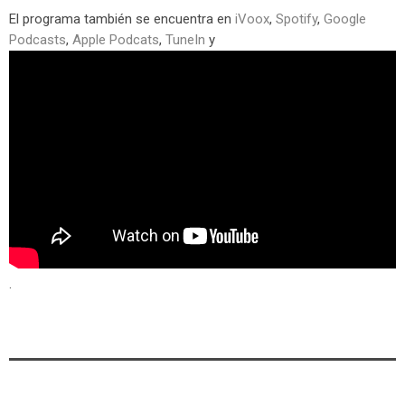
El programa también se encuentra en
iVoox
,
Spotify
,
Google
Podcasts
,
Apple Podcats
,
TuneIn
y
.