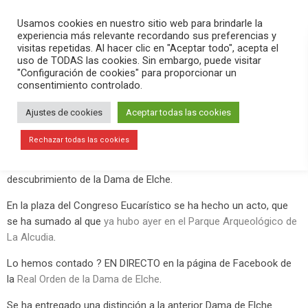
PLAY
search
menu
pause
Usamos cookies en nuestro sitio web para brindarle la
experiencia más relevante recordando sus preferencias y
visitas repetidas. Al hacer clic en "Aceptar todo", acepta el
uso de TODAS las cookies. Sin embargo, puede visitar
agosto 4, 2019
"Configuración de cookies" para proporcionar un
consentimiento controlado.
La conmemoración del hallazgo de la
Dama de Elche acaba con la
Ajustes de cookies
Aceptar todas las cookies
reivindicación de su regreso
Rechazar todas las cookies
Este 4 de agosto se han cumplido 122 años desde el
descubrimiento de la Dama de Elche.
En la plaza del Congreso Eucarístico se ha hecho un acto, que
se ha sumado al que
ya hubo ayer en el Parque Arqueológico de
La Alcudia
.
Lo hemos contado ? EN DIRECTO en la página de Facebook de
la
Real Orden de la Dama de Elche
.
Se ha entregado una distinción a la anterior Dama de Elche