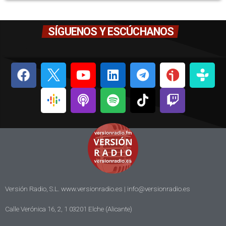
SÍGUENOS Y ESCÚCHANOS
Versión Radio, S.L. www.versionradio.es |
info@versionradio.es
Calle Verónica 16, 2, 1 03201 Elche (Alicante)