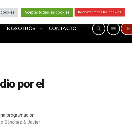
 cookies
Aceptar todas las cookies
Rechazar todas las cookies
play_arrow
search
menu
NOSOTROS
CONTACTO
io por el
 una programación
io Sánchez & Javier