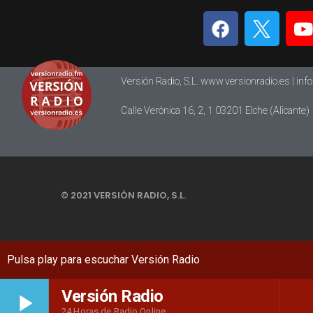
Versión Radio, S.L. www.versionradio.es |
inf
Calle Verónica 16, 2, 1 03201 Elche (Alicante)
© 2021 VERSIÓN RADIO, S.L.
Versión Radio
play_arrow
24 Horas de Radio Online