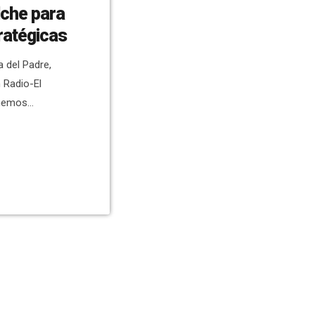
Elche para
ratégicas
a del Padre,
 Radio-El
 hemos
 del Ejército
l puente de
 ha confirmado
tructuras
[…]