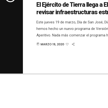
El Ejército de Tierra llega a 
revisar infraestructuras est
Este jueves 19 de marzo, Día de San José, Dí
hemos hecho un nuevo programa de Versión
Aperitivo. Nada más comenzar el programa
comentado la presencia en Elche de vehículos
MARZO 19, 2020
today
de Tierra, ya que los hemos visto pasar por e
Altamira. El propio alcalde, Carlos González,
que estaban en la ciudad para revisar infraes
estratégicas. En el programa hemos hablado 