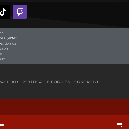
ias
de Oyentes
nes Somos
hacemos
tes
cto
IVACIDAD
POLÍTICA DE COOKIES
CONTACTO
playlist_play
:00