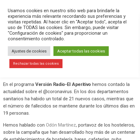
PLAY
search
menu
pause
Usamos cookies en nuestro sitio web para brindarle la
experiencia más relevante recordando sus preferencias y
visitas repetidas. Al hacer clic en "Aceptar todo", acepta el
uso de TODAS las cookies. Sin embargo, puede visitar
abril 30, 2020
"Configuración de cookies" para proporcionar un
consentimiento controlado.
La Hostelería no comparte las
medidas del gobierno central,
Ajustes de cookies
Aceptar todas las cookies
mientras que el Ajuntament d’Elx les
Rechazar todas las cookies
exime del pago de la tasa de terrazas
En el programa
Versión Radio-El Aperitivo
hemos contado la
actualidad sobre el @coronavirus. En los dos departamentos
sanitarios ha habido un total de 21 nuevos casos, mientras que
el número de fallecidos se mantiene durante los últimos días en
19 personas.
Hemos hablado con
Odón Martínez
, portavoz de los hosteleros,
sobre la campaña que han desarrollado hoy más de un centenar
de establecimientos de hostelería, bares, cafeterías, pubs,