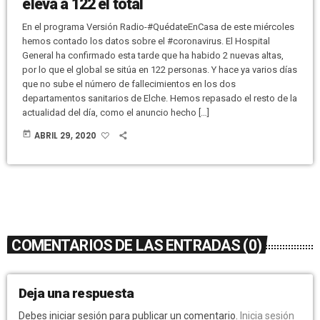
eleva a 122 el total
En el programa Versión Radio-#QuédateEnCasa de este miércoles
hemos contado los datos sobre el #coronavirus. El Hospital
General ha confirmado esta tarde que ha habido 2 nuevas altas,
por lo que el global se sitúa en 122 personas. Y hace ya varios días
que no sube el número de fallecimientos en los dos
departamentos sanitarios de Elche. Hemos repasado el resto de la
actualidad del día, como el anuncio hecho […]
today
ABRIL 29, 2020
COMENTARIOS DE LAS ENTRADAS (0)
Deja una respuesta
Debes iniciar sesión para publicar un comentario.
Inicia sesión