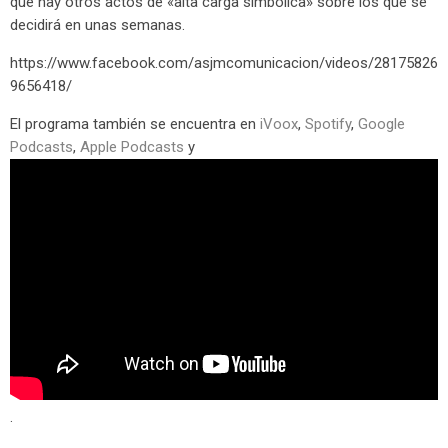
que hay otros actos de «alta carga simbólica» sobre los que se
decidirá en unas semanas.
https://www.facebook.com/asjmcomunicacion/videos/28175826
9656418/
El programa también se encuentra en
iVoox
,
Spotify
,
Google
Podcasts
,
Apple Podcasts
y
.