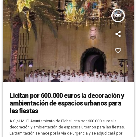
insert_link
Licitan por 600.000 euros la decoración y
ambientación de espacios urbanos para
las fiestas
A.S./J.M. El Ayuntamiento de Elche licita por 600.000 euros la
decoración y ambientación de espacios urbanos para las fiestas.
La tramitación se hace por la vía de urgencia y se adjudicará por