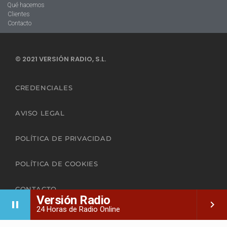
Qué hacemos
Clientes
Contacto
© 2021 VERSIÓN RADIO, S.L.
CREDENCIALES
AVISO LEGAL
POLÍTICA DE PRIVACIDAD
POLÍTICA DE COOKIES
CONTACTO
Versión Radio
pause
keyboard_arrow_right
24 Horas de Radio Online