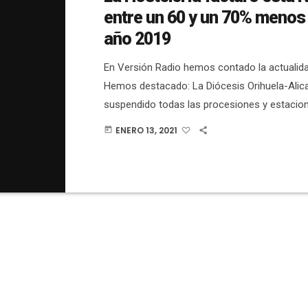
entre un 60 y un 70% menos 
año 2019
En Versión Radio hemos contado la actualidad
Hemos destacado: La Diócesis Orihuela-Alic
suspendido todas las procesiones y estacio
penitencia por la vía pública.En el Hospital G
ENERO 13, 2021
today
confirmado dos fallecimientos por coronavir
pacientes en planta y 24 en UCI.En el Hospita
hay 62 pacientes en planta y 13 en UCI.Sanid
brote de 8 casos de origen social en Elche. E
Comunitat Valenciana se han registrado […]