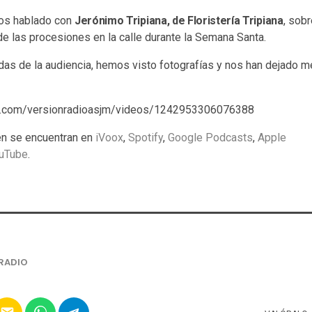
os hablado con
Jerónimo Tripiana, de Floristería Tripiana
, sob
e las procesiones en la calle durante la Semana Santa.
as de la audiencia, hemos visto fotografías y nos han dejado m
k.com/versionradioasjm/videos/1242953306076388
n se encuentran en
iVoox
,
Spotify
,
Google Podcasts
,
Apple
uTube
.
RADIO