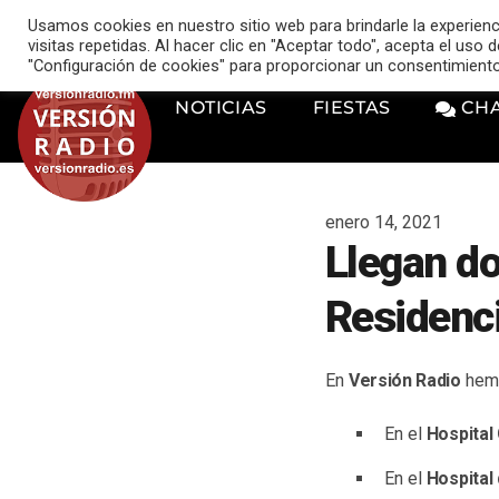
VERSIÓN RADIO
Usamos cookies en nuestro sitio web para brindarle la experien
music_note
visitas repetidas. Al hacer clic en "Aceptar todo", acepta el uso
"Configuración de cookies" para proporcionar un consentimient
NOTICIAS
FIESTAS
CH
enero 14, 2021
Llegan do
Residenci
En
Versión Radio
hemo
En el
Hospital
En el
Hospital 