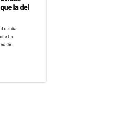
que la del
 del día.
ante ha
nes de
eneral se han
us. Hay 113
l del Vinalopó
ad confirma un
n toda la