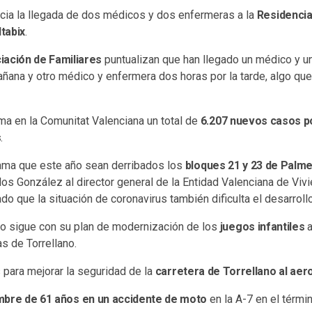
ncia la llegada de dos médicos y dos enfermeras a la
Residenci
tabix
.
iación de Familiares
puntualizan que han llegado un médico y 
añana y otro médico y enfermera dos horas por la tarde, algo qu
ma en la Comunitat Valenciana un total de
6.207 nuevos casos po
s
.
lama que este año sean derribados los
bloques 21 y 23 de Palm
los González al director general de la Entidad Valenciana de Vivi
ado que la situación de coronavirus también dificulta el desarroll
o sigue con su plan de modernización de los
juegos infantiles
a
s de Torrellano.
 para mejorar la seguridad de la
carretera de Torrellano al aer
mbre de 61 años en un accidente de moto
en la A-7 en el términ