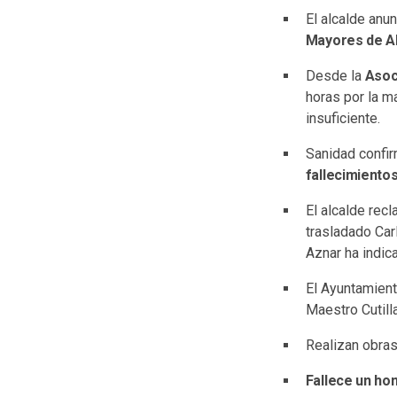
El alcalde anu
Mayores de Al
Desde la
Asoc
horas por la m
insuficiente.
Sanidad confir
fallecimiento
El alcalde rec
trasladado Car
Aznar ha indic
El Ayuntamient
Maestro Cutilla
Realizan obras
Fallece un ho