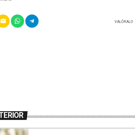
email
VALÓRALO
TERIOR