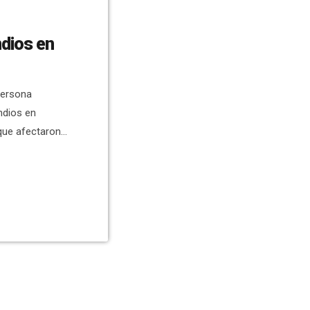
ndios en
persona
ndios en
 que afectaron a
 alertó a los
n llamas y
otros focos de
tro coche fue