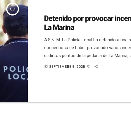
insert_link
Detenido por provocar ince
La Marina
A.S./J.M. La Policía Local ha detenido a una 
sospechosa de haber provocado varios ince
distintos puntos de la pedanía de La Marina,
vehículos y zonas de vegetación. Una llamada
SEPTIEMBRE 9, 2025
today
servicios de emergencia sobre un vehículo e
durante las siguientes horas, se registraron 
incendio: uno en la Avenida Alegría, donde o
calcinado, y en el camino […]