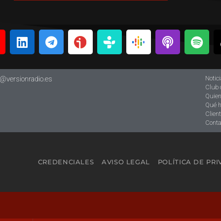
Notic
o@versionradio.es
Club 
Quie
Qué 
Clien
Conta
CREDENCIALES
AVISO LEGAL
POLÍTICA DE PR