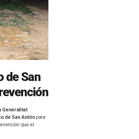
o de San
revención
a Generalitat
nco de San Antón
para
revención que el