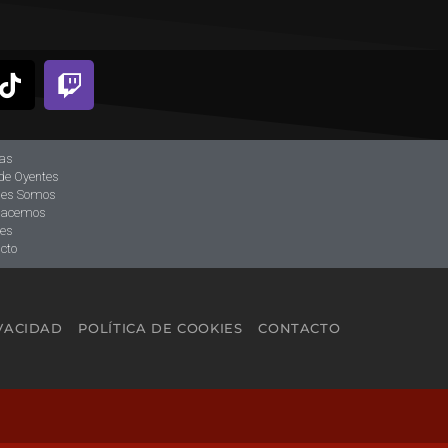
ias
de Oyentes
nes Somos
hacemos
tes
cto
IVACIDAD
POLÍTICA DE COOKIES
CONTACTO