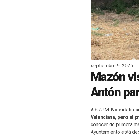
septiembre 9, 2025
Mazón vis
Antón par
A.S./J.M.
No estaba an
Valenciana, pero el p
conocer de primera man
Ayuntamiento está des