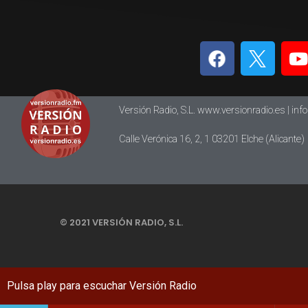
Versión Radio, S.L. www.versionradio.es |
inf
Calle Verónica 16, 2, 1 03201 Elche (Alicante)
© 2021 VERSIÓN RADIO, S.L.