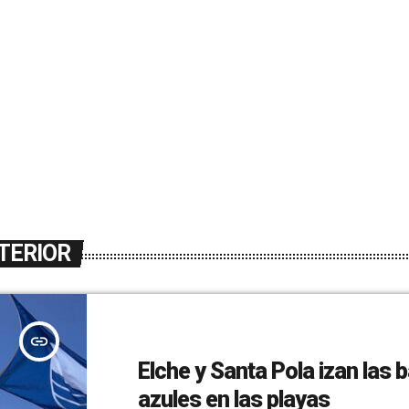
TERIOR
insert_link
Elche y Santa Pola izan las 
azules en las playas