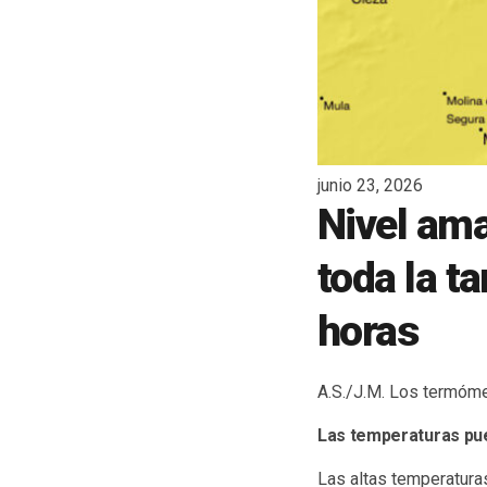
junio 23, 2026
Nivel ama
toda la t
horas
A.S./J.M. Los termóme
Las temperaturas pue
Las altas temperaturas