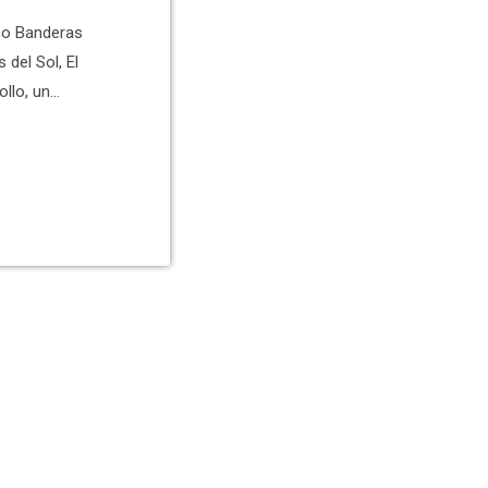
nco Banderas
 del Sol, El
llo, un
uas, los
iental.
 Galvany ha
Esta mañana se