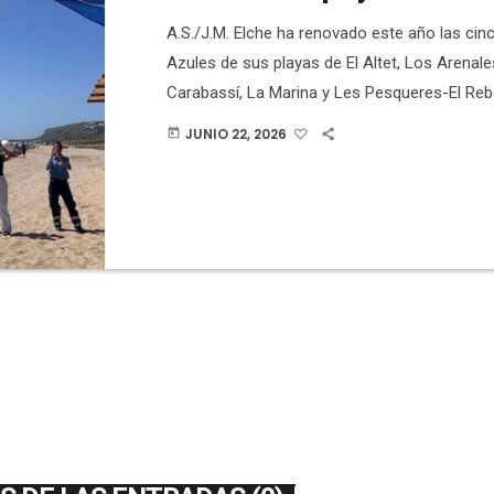
A.S./J.M. Elche ha renovado este año las ci
Azules de sus playas de El Altet, Los Arenales
Carabassí, La Marina y Les Pesqueres-El Rebo
reconocimiento que avala la calidad de las ag
JUNIO 22, 2026
today
servicios, la seguridad y la gestión medioamb
Además, el Aula de la Naturaleza del Clot de
vuelto a ser distinguida como Centro Azul. 
ha hecho el acto […]