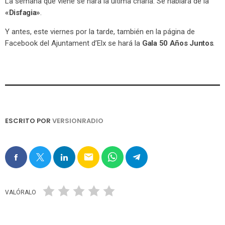
La semana que viene se hará la última charla. Se hablará de la
«Disfagia»
.
Y antes, este viernes por la tarde, también en la página de
Facebook del Ajuntament d’Elx se hará la
Gala 50 Años Juntos
.
ESCRITO POR
VERSIONRADIO
email
VALÓRALO