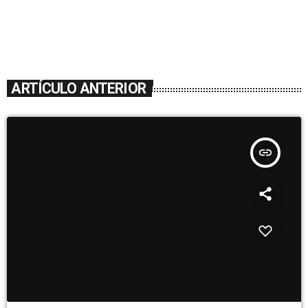
ARTÍCULO ANTERIOR
insert_link