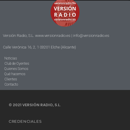
Versión Radio, S.L. www.versionradio.es |
info@versionradio.es
Calle Verónica 16, 2, 1 03201 Elche (Alicante)
Noticias
Club de Oyentes
Quienes Somos
Qué hacemos
Clientes
Contacto
© 2021 VERSIÓN RADIO, S.L.
CREDENCIALES