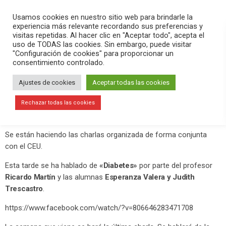
PLAY
search
menu
pause
Usamos cookies en nuestro sitio web para brindarle la
experiencia más relevante recordando sus preferencias y
visitas repetidas. Al hacer clic en "Aceptar todo", acepta el
uso de TODAS las cookies. Sin embargo, puede visitar
octubre 20, 2020
"Configuración de cookies" para proporcionar un
consentimiento controlado.
Nueva charla del Mes del Mayor
sobre «Diabetes»
Ajustes de cookies
Aceptar todas las cookies
Continúan las actividades del Mes del Mayor organizadas por la
Rechazar todas las cookies
concejalía de Políticas de Mayores del Ajuntament d’Elx
.
Se están haciendo las charlas organizada de forma conjunta
con el CEU.
Esta tarde se ha hablado de
«Diabetes»
por parte del profesor
Ricardo Martín
y las alumnas
Esperanza Valera y Judith
Trescastro
.
https://www.facebook.com/watch/?v=806646283471708