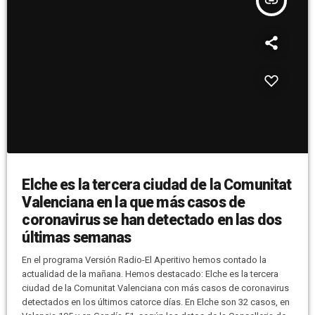
insert_link
Elche es la tercera ciudad de la Comunitat
Valenciana en la que más casos de
coronavirus se han detectado en las dos
últimas semanas
En el programa Versión Radio-El Aperitivo hemos contado la
actualidad de la mañana. Hemos destacado: Elche es la tercera
ciudad de la Comunitat Valenciana con más casos de coronavirus
detectados en los últimos catorce días. En Elche son 32 casos, en