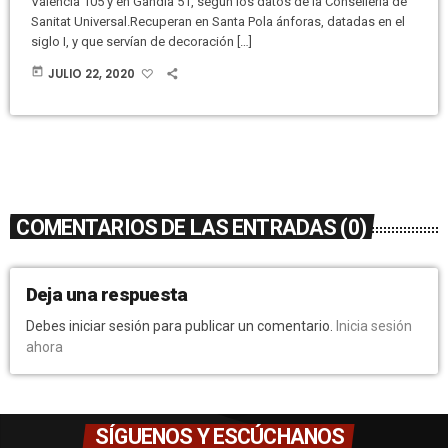
Valencia 105 y en Gandía 51, según los datos de la Conselleria de
Sanitat Universal.Recuperan en Santa Pola ánforas, datadas en el
siglo I, y que servían de decoración […]
today
JULIO 22, 2020
COMENTARIOS DE LAS ENTRADAS (0)
Deja una respuesta
Debes iniciar sesión para publicar un comentario.
Inicia sesión
ahora
SÍGUENOS Y ESCÚCHANOS