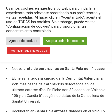
PLAY
search
menu
pause
Usamos cookies en nuestro sitio web para brindarle la
experiencia más relevante recordando sus preferencias y
visitas repetidas. Al hacer clic en "Aceptar todo", acepta el
uso de TODAS las cookies. Sin embargo, puede visitar
julio 22, 2020
"Configuración de cookies" para proporcionar un
consentimiento controlado.
Nuevo brote de coronavirus en Santa
Pola con 4 casos
Ajustes de cookies
Aceptar todas las cookies
En el programa Versión Radio hemos contado la actualidad de
Rechazar todas las cookies
esta jornada. Hemos destacado:
Nuevo
brote de coronavirus en Santa Pola con 4 casos
.
Elche es la
tercera ciudad de la Comunitat Valenciana
con más casos de coronavirus
detectados en los
últimos catorce días. En Elche son 32 casos, en Valencia
105 y en Gandía 51, según los datos de la Conselleria de
Sanitat Universal.
Recuperan en
Santa Pola ánforas
, datadas en el siglo I, y