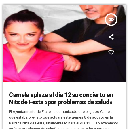
insert_link
Camela aplaza al día 12 su concierto en
Nits de Festa «por problemas de salud»
El Ayuntamiento de Elche ha comunicado que el grupo Camela,
que estaba previsto que actuara este viernes 8 de agosto en la
Barraca Nits de Festa, finalmente lo hará el día 12. El aplazamiento
es “por problemas de salud”. Ese aplazamiento ha supuesto una