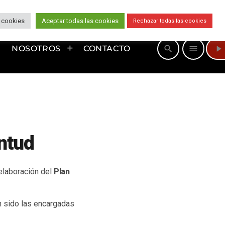
 cookies
Aceptar todas las cookies
Rechazar todas las cookies
play_arrow
search
menu
NOSOTROS
CONTACTO
entud
elaboración del
Plan
an sido las encargadas