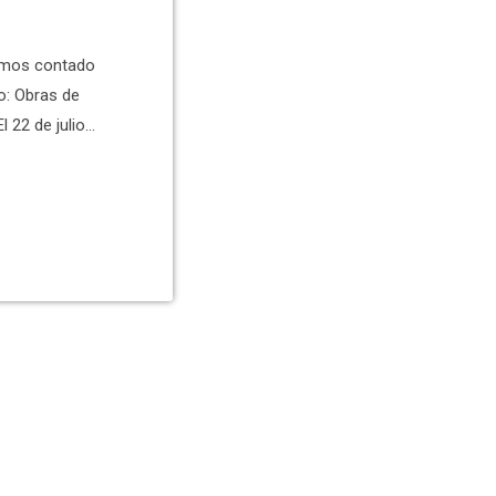
hemos contado
o: Obras de
l 22 de julio
utobús en el
ivo del primer
alde anuncia
tegre en el
za […]