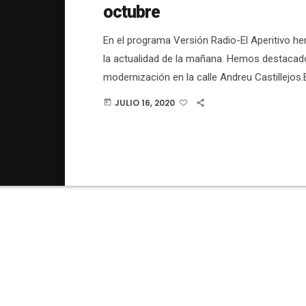
octubre
En el programa Versión Radio-El Aperitivo 
la actualidad de la mañana. Hemos destacad
modernización en la calle Andreu Castillejos.E
comienzan las obras del intercambiador de a
JULIO 16, 2020
today
Hospital General.El PP hace un balance negat
año de gobierno de PSOE y Compromís.El alc
una moción para pedir que la Diputación se in
Fondo de Cooperación Local.El alcalde recha