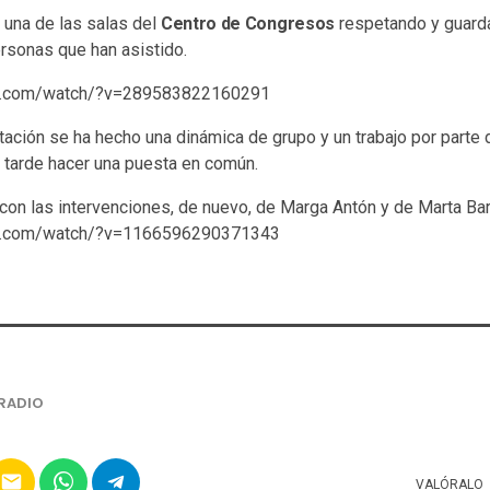
 una de las salas del
Centro de Congresos
respetando y guard
ersonas que han asistido.
ok.com/watch/?v=289583822160291
ación se ha hecho una dinámica de grupo y un trabajo por parte
s tarde hacer una puesta en común.
con las intervenciones, de nuevo, de Marga Antón y de Marta Bar
ok.com/watch/?v=1166596290371343
RADIO
email
VALÓRALO