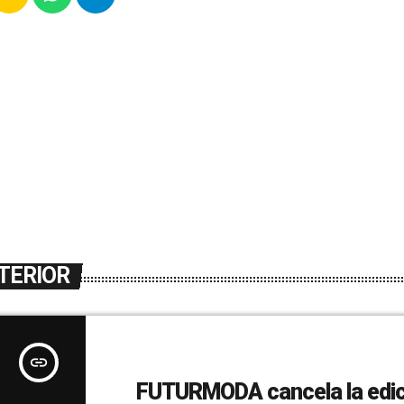
TERIOR
insert_link
FUTURMODA cancela la edic