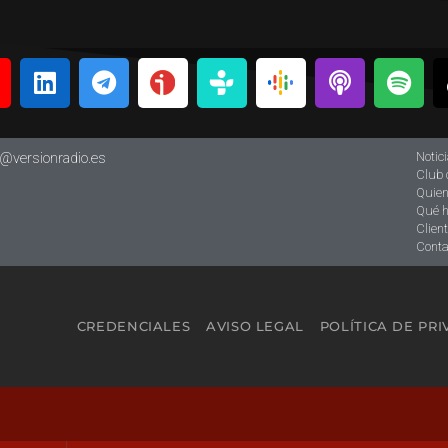
Notic
o@versionradio.es
Club 
Quie
Qué 
Clien
Conta
CREDENCIALES
AVISO LEGAL
POLÍTICA DE PR