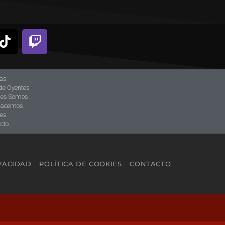
ias
de Oyentes
nes Somos
hacemos
tes
cto
IVACIDAD
POLÍTICA DE COOKIES
CONTACTO