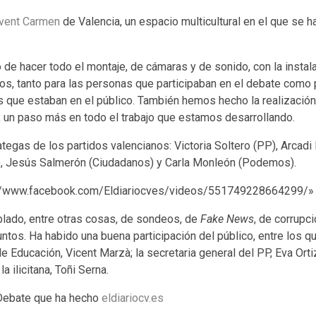
vent Carmen
de Valencia, un espacio multicultural en el que se h
e hacer todo el montaje, de cámaras y de sonido, con la instal
os, tanto para las personas que participaban en el debate como 
s que estaban en el público. También hemos hecho la realización
, un paso más en todo el trabajo que estamos desarrollando.
tegas de los partidos valencianos: Victoria Soltero (PP), Arcad
, Jesús Salmerón (Ciudadanos) y Carla Monleón (Podemos).
://www.facebook.com/Eldiariocves/videos/551749228664299/» 
blado, entre otras cosas, de sondeos, de
Fake News
, de corrupc
tos. Ha habido una buena participación del público, entre los q
e Educación, Vicent Marzà; la secretaria general del PP, Eva Ortiz
 ilicitana, Toñi Serna.
l Debate que ha hecho
eldiariocv.es