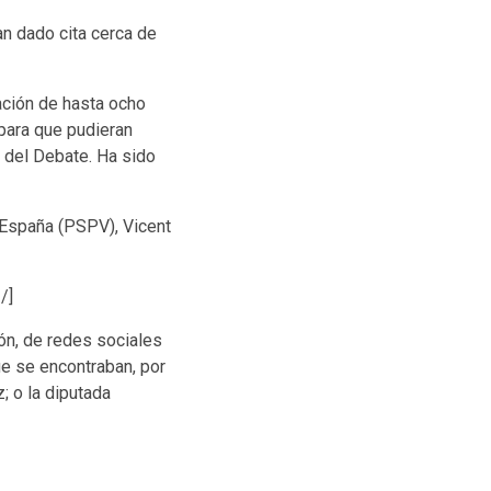
an dado cita cerca de
ación de hasta ocho
para que pudieran
 del Debate. Ha sido
i España (PSPV), Vicent
/]
ión, de redes sociales
ue se encontraban, por
; o la diputada