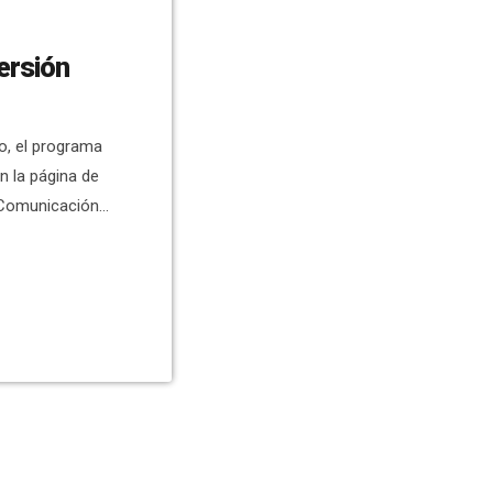
ersión
o, el programa
 la página de
Comunicación.
haciendo
e preguntar
ércoles 13 de
Desde ese día,
…]