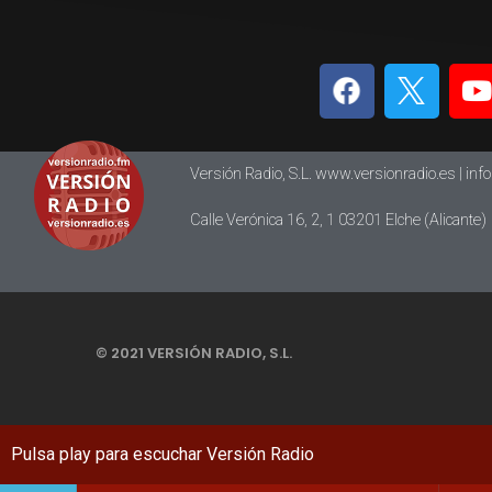
Versión Radio, S.L. www.versionradio.es |
inf
Calle Verónica 16, 2, 1 03201 Elche (Alicante)
© 2021 VERSIÓN RADIO, S.L.