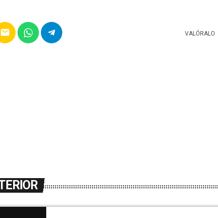
email
VALÓRALO
TERIOR