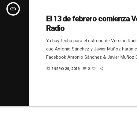
insert_link
El 13 de febrero comienza V
Radio
Ya hay fecha para el estreno de Versión Radi
que Antonio Sánchez y Javier Muñoz harán en
Facebook Antonio Sánchez & Javier Muñoz 
Durante las últimas semanas se han estado 
ENERO 29, 2019
2
today
pruebas y muchas personas no han parado d
"cuándo comenzaba el programa". Será el mi
febrero, coincidiendo con el Día de la Radio. 
todos los miércoles, a partir de las 22:00 en [