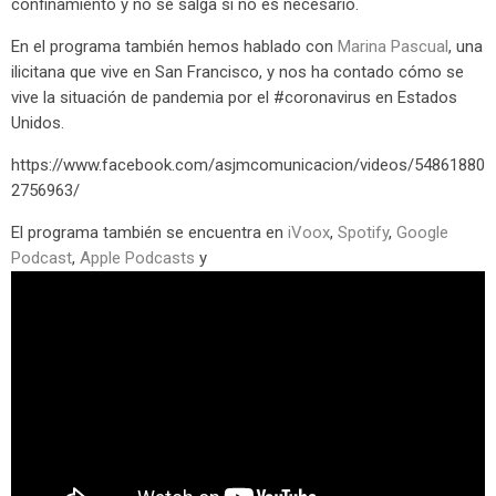
confinamiento y no se salga si no es necesario.
En el programa también hemos hablado con
Marina Pascual
, una
ilicitana que vive en San Francisco, y nos ha contado cómo se
vive la situación de pandemia por el #coronavirus en Estados
Unidos.
https://www.facebook.com/asjmcomunicacion/videos/54861880
2756963/
El programa también se encuentra en
iVoox
,
Spotify
,
Google
Podcast
,
Apple Podcasts
y