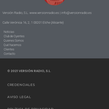
Versión Radio, S.L. www.versionradio.es |
info@versionradio.es
Calle Verónica 16, 2, 1 03201 Elche (Alicante)
Noticias
Club de Oyentes
Quienes Somos
Qué hacemos
Clientes
Contacto
© 2021 VERSIÓN RADIO, S.L.
CREDENCIALES
AVISO LEGAL