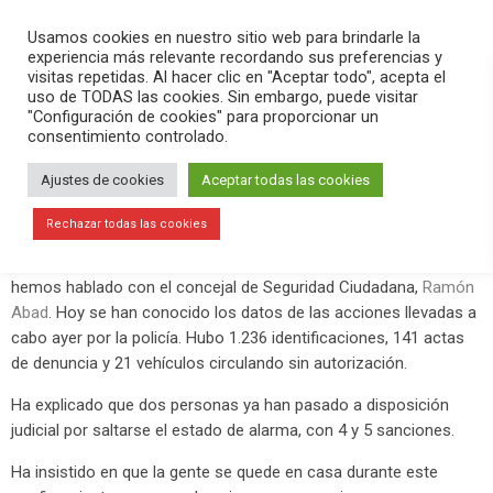
PLAY
search
menu
pause
Usamos cookies en nuestro sitio web para brindarle la
experiencia más relevante recordando sus preferencias y
visitas repetidas. Al hacer clic en "Aceptar todo", acepta el
uso de TODAS las cookies. Sin embargo, puede visitar
abril 4, 2020
"Configuración de cookies" para proporcionar un
consentimiento controlado.
Primeras personas que pasan a
disposición judicial por saltarse el
Ajustes de cookies
Aceptar todas las cookies
estado de alarma
Rechazar todas las cookies
Este sábado 4 de abril en
Versión Radio-#QuédateEnCasa
hemos hablado con el concejal de Seguridad Ciudadana,
Ramón
Abad
. Hoy se han conocido los datos de las acciones llevadas a
cabo ayer por la policía. Hubo 1.236 identificaciones, 141 actas
de denuncia y 21 vehículos circulando sin autorización.
Ha explicado que dos personas ya han pasado a disposición
judicial por saltarse el estado de alarma, con 4 y 5 sanciones.
Ha insistido en que la gente se quede en casa durante este