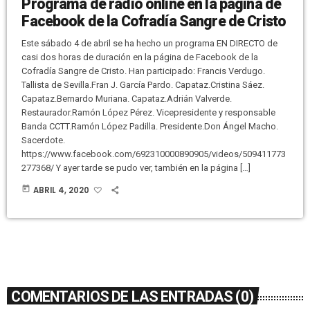
Programa de radio online en la página de
Facebook de la Cofradía Sangre de Cristo
Este sábado 4 de abril se ha hecho un programa EN DIRECTO de
casi dos horas de duración en la página de Facebook de la
Cofradía Sangre de Cristo. Han participado: Francis Verdugo.
Tallista de Sevilla.Fran J. García Pardo. Capataz.Cristina Sáez.
Capataz.Bernardo Muriana. Capataz.Adrián Valverde.
Restaurador.Ramón López Pérez. Vicepresidente y responsable
Banda CCTT.Ramón López Padilla. Presidente.Don Ángel Macho.
Sacerdote.
https://www.facebook.com/692310000890905/videos/509411773
277368/ Y ayer tarde se pudo ver, también en la página […]
today
ABRIL 4, 2020
COMENTARIOS DE LAS ENTRADAS (0)