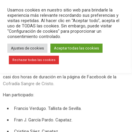
PLAY
search
menu
pause
Usamos cookies en nuestro sitio web para brindarle la
experiencia más relevante recordando sus preferencias y
visitas repetidas. Al hacer clic en "Aceptar todo", acepta el
uso de TODAS las cookies. Sin embargo, puede visitar
abril 4, 2020
"Configuración de cookies" para proporcionar un
consentimiento controlado.
Programa de radio online en la página
de Facebook de la Cofradía Sangre
Ajustes de cookies
Aceptar todas las cookies
de Cristo
Rechazar todas las cookies
Este sábado 4 de abril se ha hecho un programa EN DIRECTO de
casi dos horas de duración en la página de Facebook de la
Cofradía Sangre de Cristo
.
Han participado:
Francis Verdugo. Tallista de Sevilla.
Fran J. García Pardo. Capataz.
Cristina Sáez. Capataz.