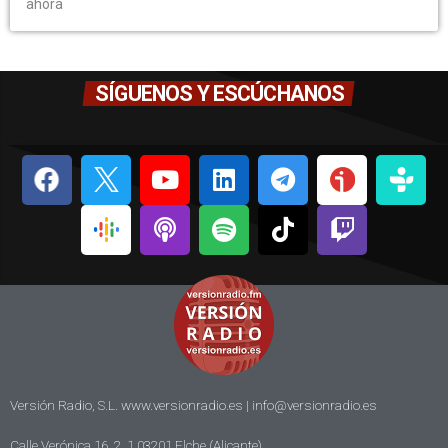
ahora
SÍGUENOS Y ESCÚCHANOS
Versión Radio, S.L. www.versionradio.es |
info@versionradio.es
Calle Verónica 16, 2, 1 03201 Elche (Alicante)