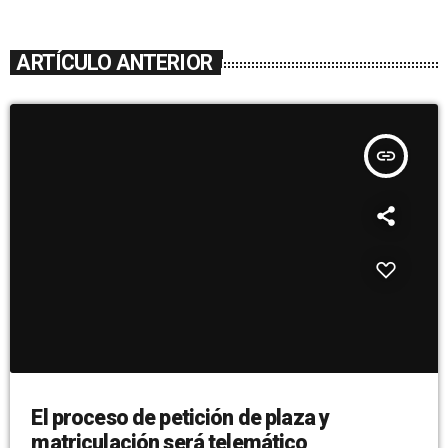
ARTÍCULO ANTERIOR
insert_link
El proceso de petición de plaza y
matriculación será telemático