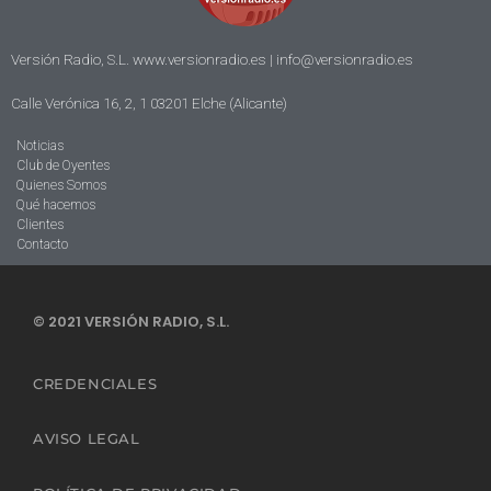
Versión Radio, S.L. www.versionradio.es |
info@versionradio.es
Calle Verónica 16, 2, 1 03201 Elche (Alicante)
Noticias
Club de Oyentes
Quienes Somos
Qué hacemos
Clientes
Contacto
© 2021 VERSIÓN RADIO, S.L.
CREDENCIALES
AVISO LEGAL