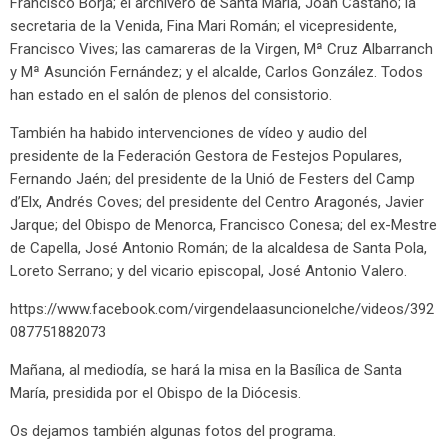
Francisco Borja; el archivero de Santa María, Joan Castaño; la
secretaria de la Venida, Fina Mari Román; el vicepresidente,
Francisco Vives; las camareras de la Virgen, Mª Cruz Albarranch
y Mª Asunción Fernández; y el alcalde, Carlos González. Todos
han estado en el salón de plenos del consistorio.
También ha habido intervenciones de vídeo y audio del
presidente de la Federación Gestora de Festejos Populares,
Fernando Jaén; del presidente de la Unió de Festers del Camp
d’Elx, Andrés Coves; del presidente del Centro Aragonés, Javier
Jarque; del Obispo de Menorca, Francisco Conesa; del ex-Mestre
de Capella, José Antonio Román; de la alcaldesa de Santa Pola,
Loreto Serrano; y del vicario episcopal, José Antonio Valero.
https://www.facebook.com/virgendelaasuncionelche/videos/392
087751882073
Mañana, al mediodía, se hará la misa en la Basílica de Santa
María, presidida por el Obispo de la Diócesis.
Os dejamos también algunas fotos del programa.