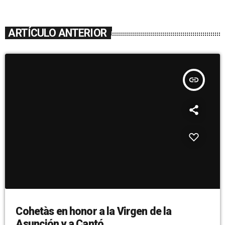
ARTÍCULO ANTERIOR
insert_link
Cohetàs en honor a la Virgen de la
Asunción y a Cantó