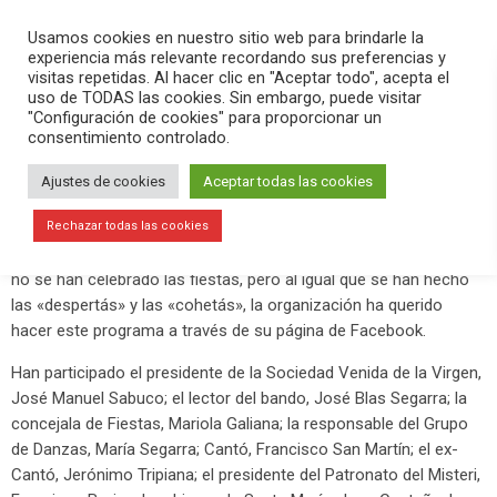
PLAY
search
menu
pause
Usamos cookies en nuestro sitio web para brindarle la
experiencia más relevante recordando sus preferencias y
visitas repetidas. Al hacer clic en "Aceptar todo", acepta el
uso de TODAS las cookies. Sin embargo, puede visitar
diciembre 28, 2020
"Configuración de cookies" para proporcionar un
consentimiento controlado.
Programa especial de la Venida de la
Virgen desde el Ajuntament d’Elx
Ajustes de cookies
Aceptar todas las cookies
El salón de plenos del Ajuntament d’Elx ha acogido esta tarde un
Rechazar todas las cookies
programa especial de la
Sociedad Venida de la Virgen
. Este año
no se han celebrado las fiestas, pero al igual que se han hecho
las «despertás» y las «cohetás», la organización ha querido
hacer este programa a través de su página de Facebook.
Han participado el presidente de la Sociedad Venida de la Virgen,
José Manuel Sabuco; el lector del bando, José Blas Segarra; la
concejala de Fiestas, Mariola Galiana; la responsable del Grupo
de Danzas, María Segarra; Cantó, Francisco San Martín; el ex-
Cantó, Jerónimo Tripiana; el presidente del Patronato del Misteri,