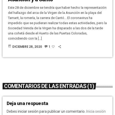
Este 28 de diciembre se tendría que haber hecho la representación
del hallazgo del arca de la Virgen de la Asunción en la playa del
Tamarit, la romería, la carrera de Cantó... El coronavirus ha
impedido que se pudieran realizar todas estas actividades, pero la
Sociedad Venida de la Virgen ha disparado a las dos de la tarde
una cohetà desde el Huerto de las Puertas Coloradas,
coincidiendo con la […]
today
DICIEMBRE 28, 2020
1
COMENTARIOS DE LAS ENTRADAS (1)
Deja una respuesta
Debes iniciar sesión para publicar un comentario.
Inicia sesión