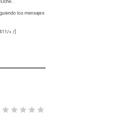
 Elche…
guiendo los mensajes
11/» /]