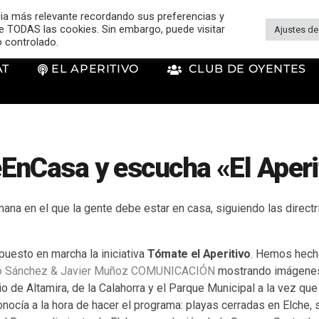
cia más relevante recordando sus preferencias y
 de TODAS las cookies. Sin embargo, puede visitar
Ajustes de
o controlado.
AT
EL APERITIVO
CLUB DE OYENTES
nCasa y escucha «El Aperit
mana en el que la gente debe estar en casa, siguiendo las direct
puesto en marcha la iniciativa
Tómate el Aperitivo
. Hemos hech
o Sánchez & Javier Muñoz COMUNICACIÓN
mostrando imágenes 
io de Altamira, de la Calahorra y el Parque Municipal a la vez q
onocía a la hora de hacer el programa: playas cerradas en Elche,