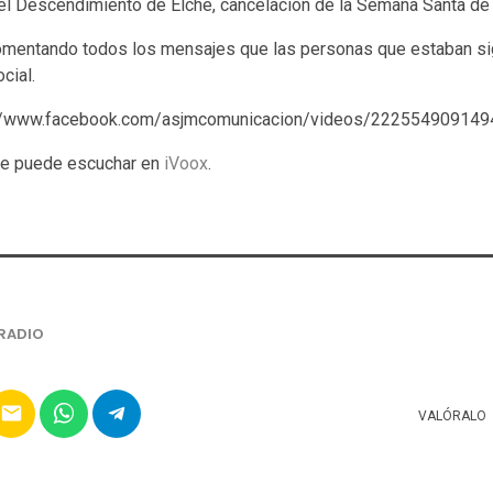
del Descendimiento de Elche, cancelación de la Semana Santa de
mentando todos los mensajes que las personas que estaban si
cial.
s://www.facebook.com/asjmcomunicacion/videos/2225549091494
se puede escuchar en
iVoox
.
RADIO
email
VALÓRALO