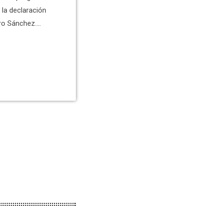
la declaración
dro Sánchez.
a Generalitat.
os González.
 la UMH, Juanjo
rán desde el
…]