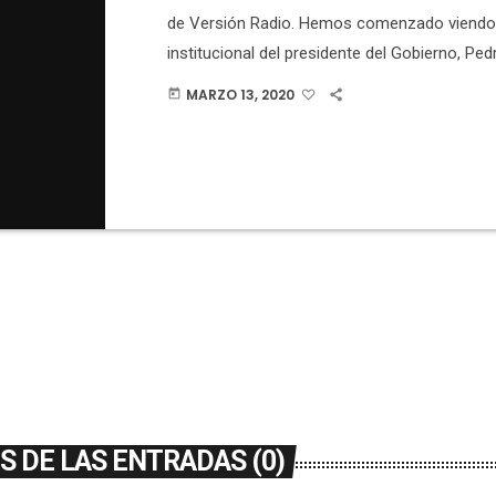
de Versión Radio. Hemos comenzado viendo 
institucional del presidente del Gobierno, Pe
Hemos repasado las medidas adoptadas por l
MARZO 13, 2020
today
Hemos hablado con el alcalde de Elche, Carl
Hemos escuchado las palabras del rector de
Ruiz, sobre las clases por internet que se da
lunes. También nos ha acompañado la chef, [
 DE LAS ENTRADAS (0)