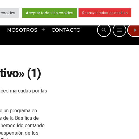
 cookies
Aceptar todas las cookies
Rechazar todas las cookies
play_arrow
search
menu
NOSOTROS
CONTACTO
ivo» (1)
rices marcadas por las
o un programa en
de la Basílica de
ue hemos ido contando
 suspensión de los