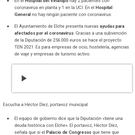
En el
Hospital del Vinalopó
hay 2 pacientes con
coronavirus en planta y 1 en la UCI. En el
Hospital
General
no hay ningún paciente con coronavirus.
El Ayuntamiento de Elche presenta nuevas
ayudas para
afectados por el coronavirus
. Gracias a una subvención
de la Diputación de 256.000 euros se hace el proyecto
TEN 2021. Es para empresas de ocio, hostelería, agencias
de viaje y empresas de turismo activo.
play_arrow
Escucha a Héctor Díez, portavoz municipal
El equipo de gobierno dice que la Diputación «tiene una
deuda histórica con Elche». El portavoz, Héctor Díez,
señala que si el
Palacio de Congresos
que tiene que