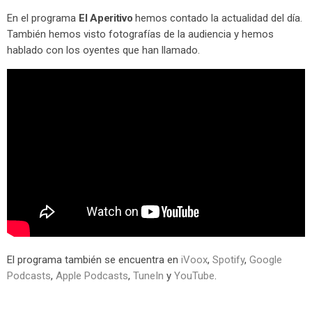
En el programa
El Aperitivo
hemos contado la actualidad del día.
También hemos visto fotografías de la audiencia y hemos
hablado con los oyentes que han llamado.
El programa también se encuentra en
iVoox
,
Spotify
,
Google
Podcasts
,
Apple Podcasts
,
TuneIn
y
YouTube
.