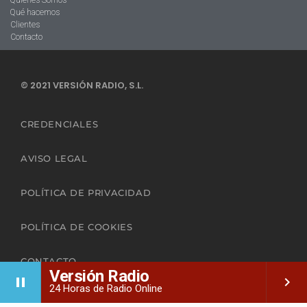
Quienes Somos
Qué hacemos
Clientes
Contacto
© 2021 VERSIÓN RADIO, S.L.
CREDENCIALES
AVISO LEGAL
POLÍTICA DE PRIVACIDAD
POLÍTICA DE COOKIES
CONTACTO
Versión Radio
pause
keyboard_arrow_right
24 Horas de Radio Online