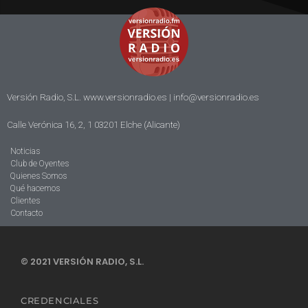
Versión Radio, S.L. www.versionradio.es |
info@versionradio.es
Calle Verónica 16, 2, 1 03201 Elche (Alicante)
Noticias
Club de Oyentes
Quienes Somos
Qué hacemos
Clientes
Contacto
© 2021 VERSIÓN RADIO, S.L.
CREDENCIALES