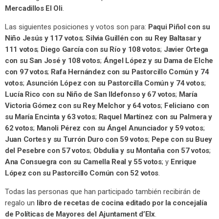
Mercadillos El Oli
.
Las siguientes posiciones y votos son para:
Paqui Piñol con su
Niño Jesús y 117 votos
;
Silvia Guillén con su Rey Baltasar y
111 votos
;
Diego García con su Río y 108 votos
;
Javier Ortega
con su San José y 108 votos
;
Ángel López y su Dama de Elche
con 97 votos
;
Rafa Hernández con su Pastorcillo Común y 74
votos
;
Asunción López con su Pastorcilla Común y 74 votos
;
Lucía Rico con su Niño de San Ildefonso y 67 votos
;
María
Victoria Gómez con su Rey Melchor y 64 votos
;
Feliciano con
su María Encinta y 63 votos
;
Raquel Martínez con su Palmera y
62 votos
;
Manoli Pérez con su Ángel Anunciador y 59 votos
;
Juan Cortes y su Turrón Duro con 59 votos
;
Pepe con su Buey
del Pesebre con 57 votos
;
Obdulia y su Montaña con 57 votos
;
Ana Consuegra con su Camella Real y 55 votos
; y
Enrique
López con su Pastorcillo Común con 52 votos
.
Todas las personas que han participado también recibirán de
regalo un
libro de recetas de cocina editado por la concejalía
de Políticas de Mayores del Ajuntament d’Elx
.