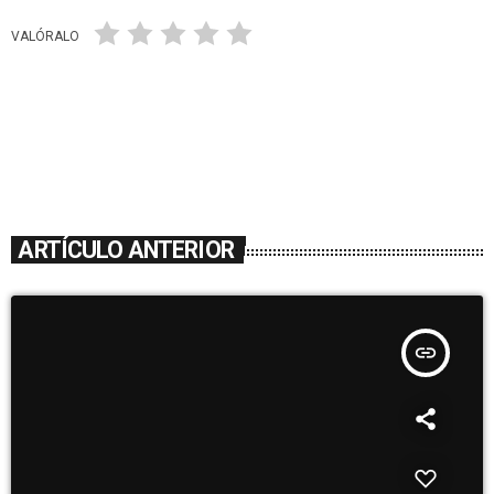
VALÓRALO
ARTÍCULO ANTERIOR
insert_link