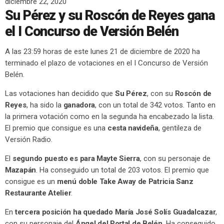
diciembre 22, 2020
Su Pérez y su Roscón de Reyes gana
el I Concurso de Versión Belén
A las 23:59 horas de este lunes 21 de diciembre de 2020 ha
terminado el plazo de votaciones en el I Concurso de Versión
Belén.
Las votaciones han decidido que
Su Pérez
, con su
Roscón de
Reyes
, ha sido la
ganadora
, con un total de 342 votos. Tanto en
la primera votación como en la segunda ha encabezado la lista.
El premio que consigue es una
cesta navideña
, gentileza de
Versión Radio.
El
segundo puesto es para Mayte Sierra
, con su personaje de
Mazapán
. Ha conseguido un total de 203 votos. El premio que
consigue es un
menú doble Take Away de Patricia Sanz
Restaurante Atelier
.
En
tercera posición ha quedado María José Solís Guadalcazar
,
con su personaje del
Ángel del Portal de Belén
. Ha conseguido