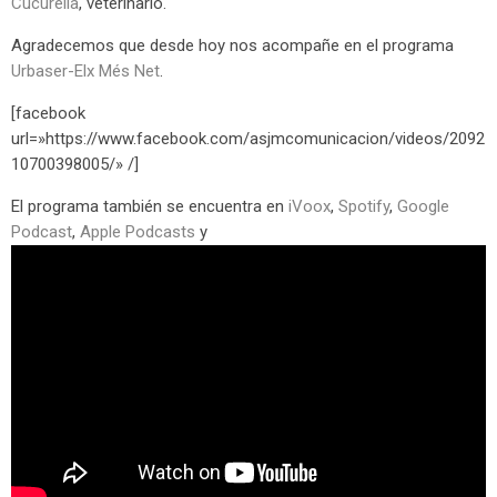
Cucurella
, veterinario.
Agradecemos que desde hoy nos acompañe en el programa
Urbaser-Elx Més Net
.
[facebook
url=»https://www.facebook.com/asjmcomunicacion/videos/2092
10700398005/» /]
El programa también se encuentra en
iVoox
,
Spotify
,
Google
Podcast
,
Apple Podcasts
y