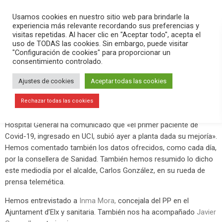
PLAY
search
menu
pause
Usamos cookies en nuestro sitio web para brindarle la
experiencia más relevante recordando sus preferencias y
visitas repetidas. Al hacer clic en "Aceptar todo", acepta el
uso de TODAS las cookies. Sin embargo, puede visitar
marzo 23, 2020
"Configuración de cookies" para proporcionar un
consentimiento controlado.
Sube a planta el primer paciente del
Hospital General gracias a su mejoría
Ajustes de cookies
Aceptar todas las cookies
El programa
Versión Radio-#QuédateEnCasa
de este lunes 23
Rechazar todas las cookies
de marzo lo hemos comenzado con una buena noticia, ya que el
Hospital General ha comunicado que «el primer paciente de
Covid-19, ingresado en UCI, subió ayer a planta dada su mejoría».
Hemos comentado también los datos ofrecidos, como cada día,
por la consellera de Sanidad. También hemos resumido lo dicho
este mediodía por el alcalde, Carlos González, en su rueda de
prensa telemética.
Hemos entrevistado a
Inma Mora,
concejala del PP en el
Ajuntament d’Elx y sanitaria. También nos ha acompañado
Javier