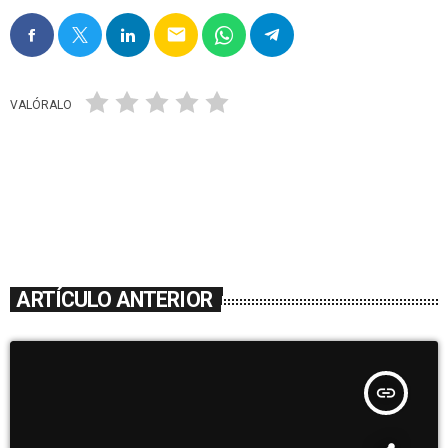
email
VALÓRALO
ARTÍCULO ANTERIOR
insert_link