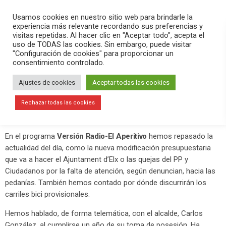
PLAY
search
menu
pause
Usamos cookies en nuestro sitio web para brindarle la
experiencia más relevante recordando sus preferencias y
visitas repetidas. Al hacer clic en "Aceptar todo", acepta el
uso de TODAS las cookies. Sin embargo, puede visitar
junio 16, 2020
"Configuración de cookies" para proporcionar un
consentimiento controlado.
Trabajan para que pueda haber algo
de Nit de l’Albà, pero sin
Ajustes de cookies
Aceptar todas las cookies
aglomeraciones para evitar
Rechazar todas las cookies
contagios
En el programa
Versión Radio-El Aperitivo
hemos repasado la
actualidad del día, como la nueva modificación presupuestaria
que va a hacer el Ajuntament d’Elx o las quejas del PP y
Ciudadanos por la falta de atención, según denuncian, hacia las
pedanías. También hemos contado por dónde discurrirán los
carriles bici provisionales.
Hemos hablado, de forma telemática, con el alcalde, Carlos
González, al cumplirse un año de su toma de posesión. Ha