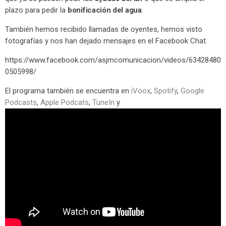
plazo para pedir la
bonificación del agua
.
También hemos recibido llamadas de oyentes, hemos visto
fotografías y nos han dejado mensajes en el Facebook Chat.
https://www.facebook.com/asjmcomunicacion/videos/63428480
0505998/
El programa también se encuentra en
iVoox
,
Spotify
,
Google
Podcasts
,
Apple Podcats
,
TuneIn
y