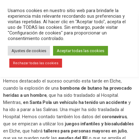
PLAY
search
menu
pause
Usamos cookies en nuestro sitio web para brindarle la
experiencia más relevante recordando sus preferencias y
visitas repetidas. Al hacer clic en "Aceptar todo", acepta el
uso de TODAS las cookies. Sin embargo, puede visitar
junio 15, 2020
"Configuración de cookies" para proporcionar un
consentimiento controlado.
Un herido por explosión de butano en
Elche y una herida en un accidente en
Ajustes de cookies
Aceptar todas las cookies
Santa Pola
Rechazar todas las cookies
En
Versión Radio
hemos contado la actualidad de la tarde.
Hemos destacado el suceso ocurrido esta tarde en Elche,
cuando la explosión de una
bombona de butano ha provocado
heridas a un hombre
, que ha sido trasladado al Hospital.
Mientras,
en Santa Pola un vehículo ha tenido un accidente
y
ha ido a parar a las Salinas. Una mujer ha sido trasladada al
Hospital. Hemos contado también los datos del
coronavirus
,
que se empiezan a utilizar los
juegos infantiles y biosaludables
en Elche, que habrá
talleres para personas mayores en julio
,
que ya se pueden pedir las
ayudas del IBI
o que se amplía el