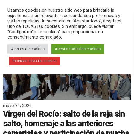
PLAY
search
menu
pause
Usamos cookies en nuestro sitio web para brindarle la
experiencia más relevante recordando sus preferencias y
visitas repetidas. Al hacer clic en "Aceptar todo", acepta el
uso de TODAS las cookies. Sin embargo, puede visitar
"Configuración de cookies" para proporcionar un
consentimiento controlado.
Ajustes de cookies
Aceptar todas las cookies
Rechazar todas las cookies
mayo 31, 2026
Virgen del Rocío: salto de la reja sin
salto, homenaje a las anteriores
camaristas y participación de mucha